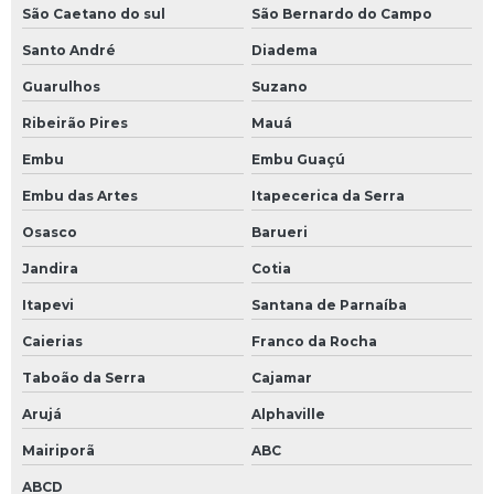
São Caetano do sul
São Bernardo do Campo
Santo André
Diadema
Guarulhos
Suzano
Ribeirão Pires
Mauá
Embu
Embu Guaçú
Embu das Artes
Itapecerica da Serra
Osasco
Barueri
Jandira
Cotia
Itapevi
Santana de Parnaíba
Caierias
Franco da Rocha
Taboão da Serra
Cajamar
Arujá
Alphaville
Mairiporã
ABC
ABCD