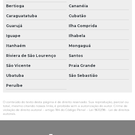
Bertioga
Cananéia
Caraguatatuba
Cubatão
Guarujá
Ilha Comprida
Iguape
Ilhabela
Itanhaém
Mongaguá
Riviera de São Lourenço
Santos
São Vicente
Praia Grande
Ubatuba
São Sebastião
Peruíbe
O conteúdo do texto desta página é de direito reservado. Sua reprodução, parcial ou
total, mesmo citando nossos links, é proibida sem a autorização do autor. Crime de
violação de direito autoral – artigo 184 do Código Penal –
Lei 9610/98 - Lei de direitos
autorais
.