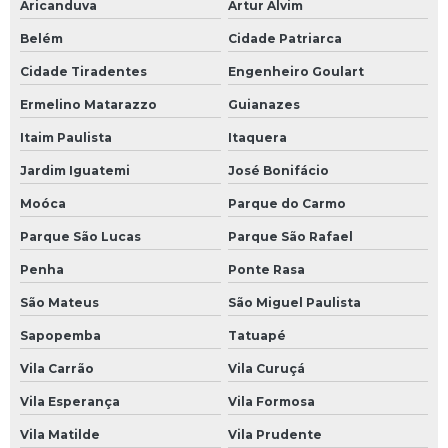
Aricanduva
Artur Alvim
Belém
Cidade Patriarca
Cidade Tiradentes
Engenheiro Goulart
Ermelino Matarazzo
Guianazes
Itaim Paulista
Itaquera
Jardim Iguatemi
José Bonifácio
Moóca
Parque do Carmo
Parque São Lucas
Parque São Rafael
Penha
Ponte Rasa
São Mateus
São Miguel Paulista
Sapopemba
Tatuapé
Vila Carrão
Vila Curuçá
Vila Esperança
Vila Formosa
Vila Matilde
Vila Prudente