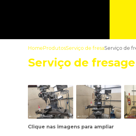
Preço us
Serv
Home
Produtos
Serviço de fresa
Serviço de f
Serviço de fresag
Clique nas imagens para ampliar