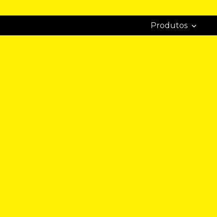
(19
Produtos
Eletroerosão a fio
Eletroerosão a fio
Eletroerosão a fio cnc
Ele
Eletroerosão a fio em são paulo
Eletroerosão a fio e
mpresas de erosão a fio
Erosão a fio
Eletroerosão f
Eletroerosão penetraç
Escaneamento 3d
eamento 3d
Escaneamento 3d industrial
Escaneam
Fábrica de usinagem
Retífica usinagem cilíndrica
ço de usinagem cnc em são paulo
Usinagem de precisã
Serviço de fresa
Empresa fresadora
Fresamento usinagem
Preço u