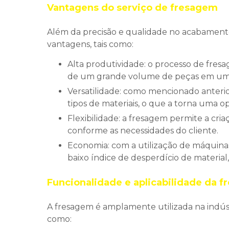
Vantagens do serviço de fresagem
Além da precisão e qualidade no acabament
vantagens, tais como:
Alta produtividade: o processo de fresagem é rápido e eficiente, o que permite a produção
de um grande volume de peças em um 
Versatilidade: como mencionado anteriormente, a fresagem pode ser utilizada em diversos
tipos de materiais, o que a torna uma op
Flexibilidade: a fresagem permite a criação de peças com formatos e tamanhos variados,
conforme as necessidades do cliente.
Economia: com a utilização de máquinas de alta precisão, o serviço de fresagem garante um
baixo índice de desperdício de material
Funcionalidade e aplicabilidade da 
A fresagem é amplamente utilizada na indúst
como: