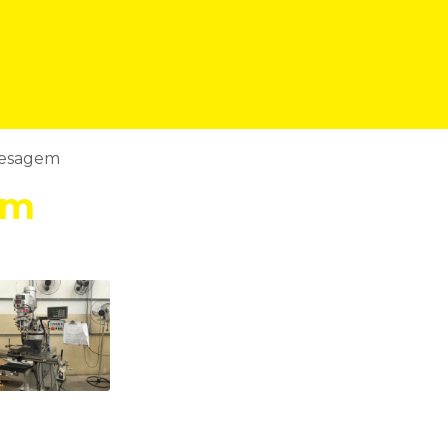
inagem cnc
Serviço de centro de usinagem
Servi
Valor usinagem cnc
Solda a laser preço
iço de torno e solda
Solda a luaser alumínio
Solda 
resagem
em