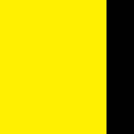
orno e fresa
Serviços de fresamento
resadora
ica
etífica
Serviço de retífica cilindrica
ica
a
 usinagem
Serviço de retífica plana
ecisão torno mecânico
Usinagem torno
a em sp
Empresa de usinagem
usinagem e ferramentaria