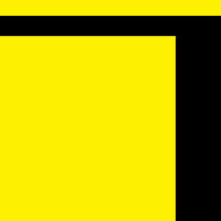
) 3245-9609
(19) 99787-6093
matool@matool.com.br
troerosão a fio em campinas
mpresa
Eletroerosão a fio preço
uro rápido
Serviço de erosão a fio
ão
ento 3d preço
Escaneamento a laser
Serviço de torno mecânico
o industrial
Usinagem de precisão sp
sinagem fresa
Serviço de fresa